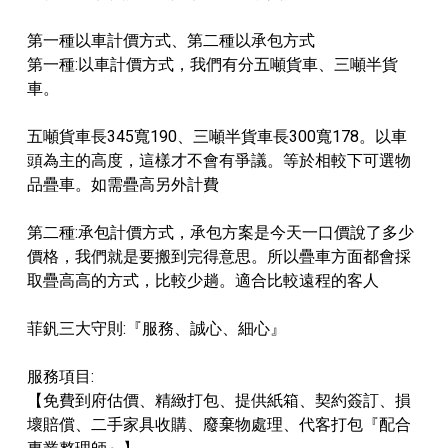
第一種以車計價方式、第二種以承包方式
第一種:以車計價方式，我們有分五噸貨車、三噸半貨
車。
五噸貨車長345寬190、三噸半貨車長300寬178。以車
頭為主的高度，這樣才不會有爭議。等於相較下可選物
品疊車。如需疊高另外計費
第二種:承包計價方式，承包方案是今天一口價說了多少
價格，我們就是要搬到完得意思。所以疊車方面都會採
取疊高高的方式，比較少趟。適合比較遠程的客人
菲釩三大守則:『服務、誠心、細心』
服務項目:
【免費到府估價、精緻打包、提供紙箱、契約簽訂、損
壞賠償、二手家具收購、廢棄物處理、代客打包『配合