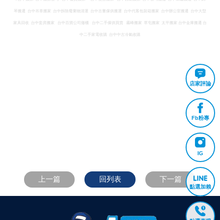
琴搬遷 台中吊車搬家 台中拆除廢棄物清運 台中古董傢俱搬運 台中代客包裝箱搬家 台中辦公室搬遷 台中大型
家具回收 台中套房搬家 台中百貨公司撤櫃 台中二手傢俱買賣 霧峰搬家 草屯搬家 太平搬家 台中金庫搬遷 台
中二手家電收購 台中中古冷氣收購
店家評論
Fb粉專
IG
上一篇
回列表
下一篇
點選加賴