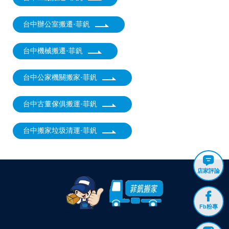
台中辦公室搬遷-菲釩
台中機械搬遷-菲釩
台中公家機關搬家-菲釩
台中古董傢俱搬運-菲釩
台中搬家垃圾清運-菲釩
店家評論
Fb粉專